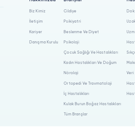
Biz Kimiz
Cildiye
Dokt
İletişim
Psikiyatri
Uzak
Kariyer
Beslenme Ve Diyet
Uzma
Danışma Kurulu
Psikoloji
Hast
Çocuk Sağlığı Ve Hastalıkları
Sıkç
Kadın Hastalıkları Ve Doğum
Maka
Nöroloji
Veri
Ortopedi Ve Travmatoloji
Hast
İç Hastalıkları
Hast
Kulak Burun Boğaz Hastalıkları
Tüm Branşlar