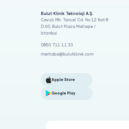
Bulut Klinik Teknoloji A.Ş.
Cevizli Mh. Tansel Cd. No:12 Kat:8
D:60, Bulut Plaza Maltepe /
İstanbul
0850 711 11 33
merhaba@bulutklinik.com
Apple Store
Google Play