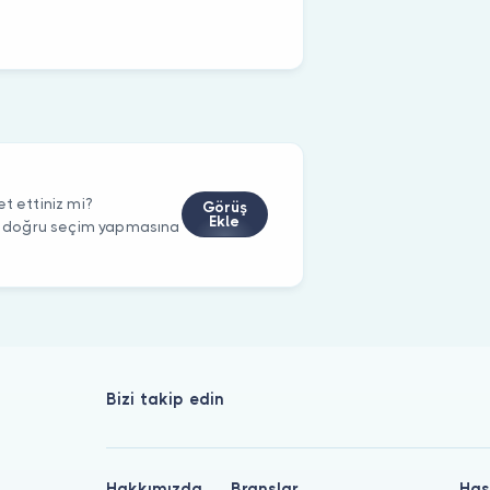
t ettiniz mi?
Görüş
Ekle
rin doğru seçim yapmasına
Bizi takip edin
Hakkımızda
Branşlar
Has