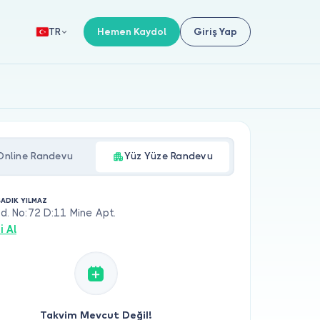
Hemen Kaydol
Giriş Yap
TR
Online Randevu
Yüz Yüze Randevu
SADIK YILMAZ
Cad. No:72 D:11 Mine Apt.
i Al
Takvim Mevcut Değil!