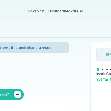
Doktor Bul
Kurumsal
Makaleler
 otomatik olarak oluşturulmuştur.
DR. DT. 
Incirli 
Yol Tarif
siniz?