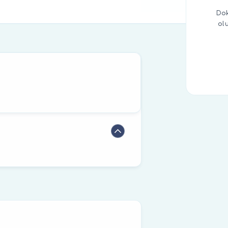
Dok
ol