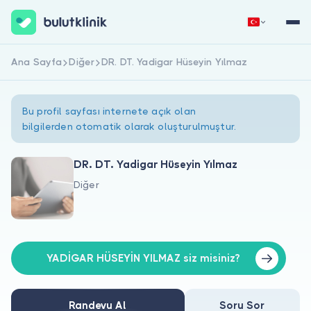
Ana Sayfa
Diğer
DR. DT. Yadigar Hüseyin Yılmaz
Hemen Kaydol
Giriş Yap
Bu profil sayfası internete açık olan
bilgilerden otomatik olarak oluşturulmuştur.
DR. DT. Yadigar Hüseyin Yılmaz
Diğer
Hakkımızda
Hastalar için
Doktorlar için
YADİGAR HÜSEYİN YILMAZ siz misiniz?
Randevu Al
Soru Sor