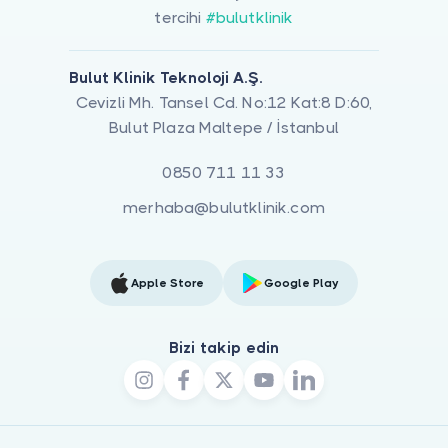
tercihi
#bulutklinik
Bulut Klinik Teknoloji A.Ş.
Cevizli Mh. Tansel Cd. No:12 Kat:8 D:60,
Bulut Plaza Maltepe / İstanbul
0850 711 11 33
merhaba@bulutklinik.com
Apple Store
Google Play
Bizi takip edin