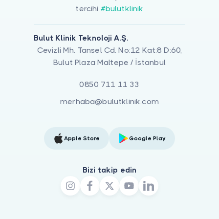
tercihi
#bulutklinik
Bulut Klinik Teknoloji A.Ş.
Cevizli Mh. Tansel Cd. No:12 Kat:8 D:60,
Bulut Plaza Maltepe / İstanbul
0850 711 11 33
merhaba@bulutklinik.com
Apple Store
Google Play
Bizi takip edin