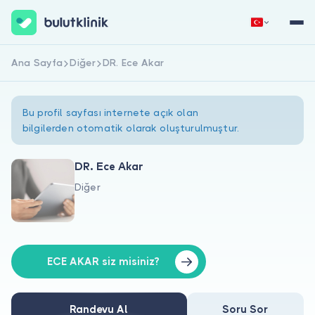
Ana Sayfa
Diğer
DR. Ece Akar
Hemen Kaydol
Giriş Yap
Bu profil sayfası internete açık olan
bilgilerden otomatik olarak oluşturulmuştur.
DR. Ece Akar
Diğer
Hakkımızda
Hastalar için
Doktorlar için
ECE AKAR siz misiniz?
Randevu Al
Soru Sor