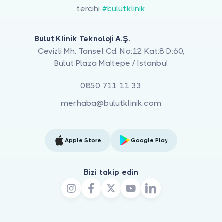
tercihi
#bulutklinik
Bulut Klinik Teknoloji A.Ş.
Cevizli Mh. Tansel Cd. No:12 Kat:8 D:60,
Bulut Plaza Maltepe / İstanbul
0850 711 11 33
merhaba@bulutklinik.com
Apple Store
Google Play
Bizi takip edin