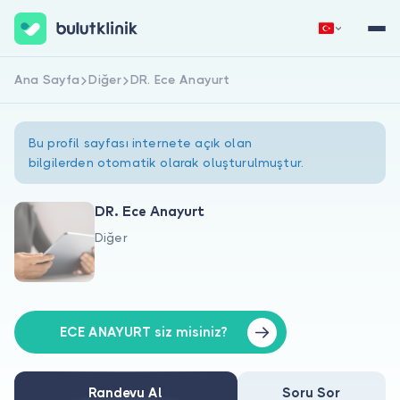
Ana Sayfa
Diğer
DR. Ece Anayurt
Hemen Kaydol
Giriş Yap
Bu profil sayfası internete açık olan
bilgilerden otomatik olarak oluşturulmuştur.
DR. Ece Anayurt
Diğer
Hakkımızda
Hastalar için
Doktorlar için
ECE ANAYURT siz misiniz?
Randevu Al
Soru Sor