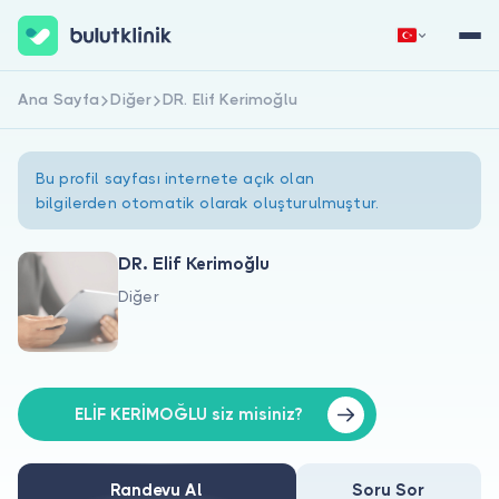
Ana Sayfa
Diğer
DR. Elif Kerimoğlu
Hemen Kaydol
Giriş Yap
Bu profil sayfası internete açık olan
bilgilerden otomatik olarak oluşturulmuştur.
DR. Elif Kerimoğlu
Diğer
Hakkımızda
Hastalar için
Doktorlar için
ELİF KERİMOĞLU siz misiniz?
Randevu Al
Soru Sor