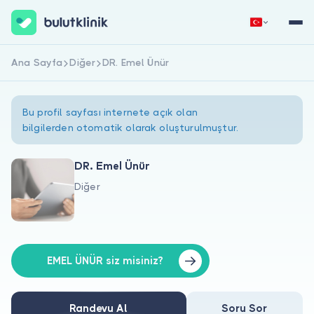
Ana Sayfa
Diğer
DR. Emel Ünür
Hemen Kaydol
Giriş Yap
Bu profil sayfası internete açık olan
bilgilerden otomatik olarak oluşturulmuştur.
DR. Emel Ünür
Diğer
Hakkımızda
Hastalar için
Doktorlar için
EMEL ÜNÜR siz misiniz?
Randevu Al
Soru Sor