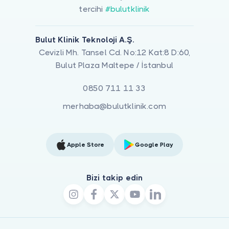
tercihi
#bulutklinik
Bulut Klinik Teknoloji A.Ş.
Cevizli Mh. Tansel Cd. No:12 Kat:8 D:60,
Bulut Plaza Maltepe / İstanbul
0850 711 11 33
merhaba@bulutklinik.com
Apple Store
Google Play
Bizi takip edin