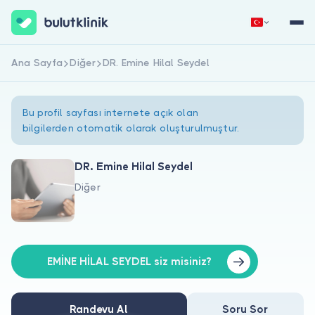
Ana Sayfa
Diğer
DR. Emine Hilal Seydel
Hemen Kaydol
Giriş Yap
Bu profil sayfası internete açık olan
bilgilerden otomatik olarak oluşturulmuştur.
DR. Emine Hilal Seydel
Diğer
Hakkımızda
Hastalar için
Doktorlar için
EMİNE HİLAL SEYDEL siz misiniz?
Randevu Al
Soru Sor