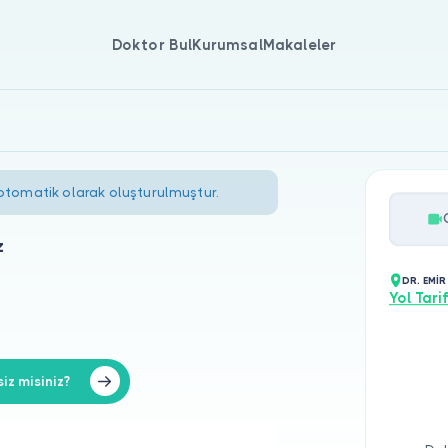
Doktor Bul
Kurumsal
Makaleler
 otomatik olarak oluşturulmuştur.
z
DR. EMİ
Yol Tarif
z misiniz?