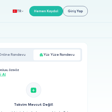
Hemen Kaydol
Giriş Yap
TR
Online Randevu
Yüz Yüze Randevu
R KÜLAL ÖZGÖZ
i Al
Takvim Mevcut Değil!