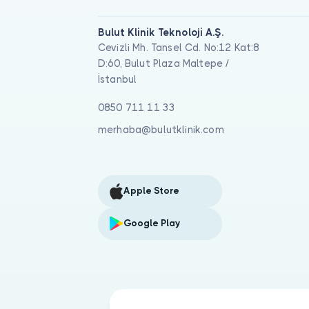
Bulut Klinik Teknoloji A.Ş.
Cevizli Mh. Tansel Cd. No:12 Kat:8
D:60, Bulut Plaza Maltepe /
İstanbul
0850 711 11 33
merhaba@bulutklinik.com
Apple Store
Google Play