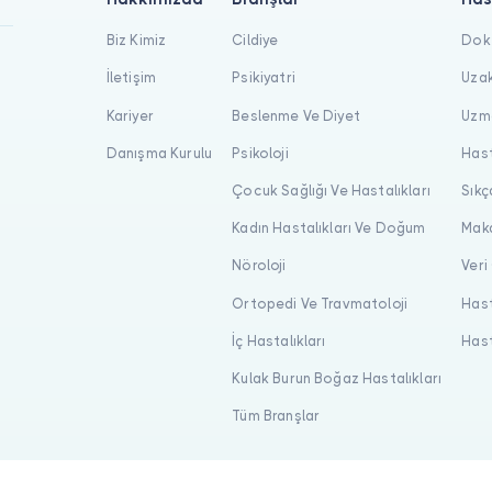
Biz Kimiz
Cildiye
Dokt
İletişim
Psikiyatri
Uzak
Kariyer
Beslenme Ve Diyet
Uzma
Danışma Kurulu
Psikoloji
Hast
Çocuk Sağlığı Ve Hastalıkları
Sıkç
Kadın Hastalıkları Ve Doğum
Maka
Nöroloji
Veri
Ortopedi Ve Travmatoloji
Hast
İç Hastalıkları
Hast
Kulak Burun Boğaz Hastalıkları
Tüm Branşlar