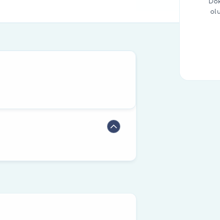
Dok
ol