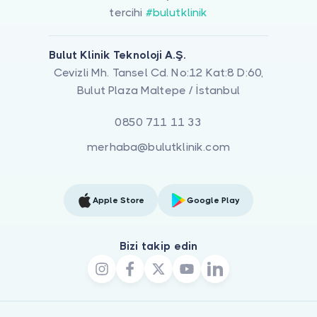
tercihi
#bulutklinik
Bulut Klinik Teknoloji A.Ş.
Cevizli Mh. Tansel Cd. No:12 Kat:8 D:60,
Bulut Plaza Maltepe / İstanbul
0850 711 11 33
merhaba@bulutklinik.com
Apple Store
Google Play
Bizi takip edin