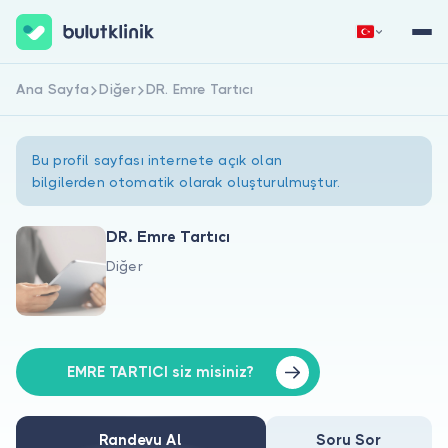
Ana Sayfa
Diğer
DR. Emre Tartıcı
Hemen Kaydol
Giriş Yap
Bu profil sayfası internete açık olan
bilgilerden otomatik olarak oluşturulmuştur.
DR. Emre Tartıcı
Diğer
Hakkımızda
Hastalar için
Doktorlar için
EMRE TARTICI siz misiniz?
Randevu Al
Soru Sor