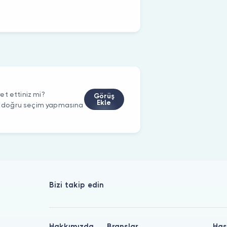
et ettiniz mi?
Görüş
Ekle
rin doğru seçim yapmasına
Bizi takip edin
Hakkımızda
Branşlar
Has