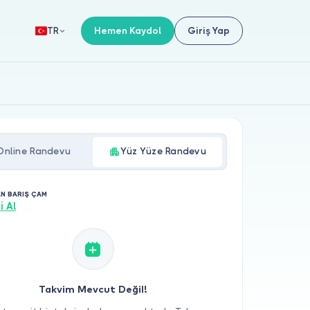
Hemen Kaydol
Giriş Yap
TR
Online Randevu
Yüz Yüze Randevu
AN BARIŞ ÇAM
i Al
Takvim Mevcut Değil!