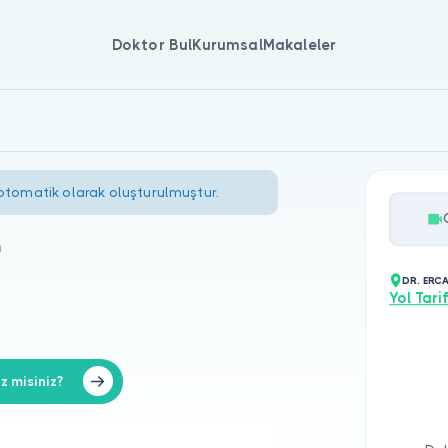
Doktor Bul
Kurumsal
Makaleler
 otomatik olarak oluşturulmuştur.
m
DR. ERC
Yol Tarif
 misiniz?