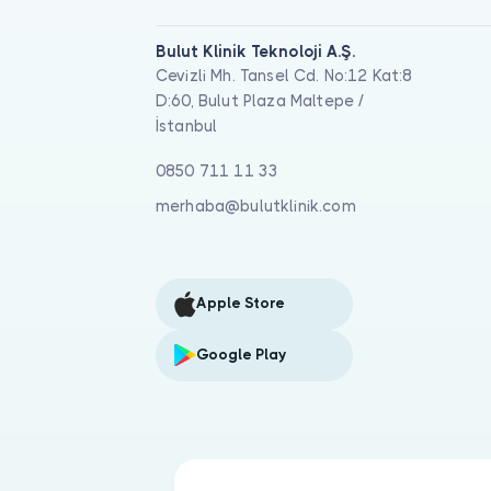
Bulut Klinik Teknoloji A.Ş.
Cevizli Mh. Tansel Cd. No:12 Kat:8
D:60, Bulut Plaza Maltepe /
İstanbul
0850 711 11 33
merhaba@bulutklinik.com
Apple Store
Google Play