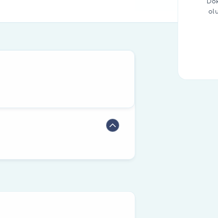
Dok
ol