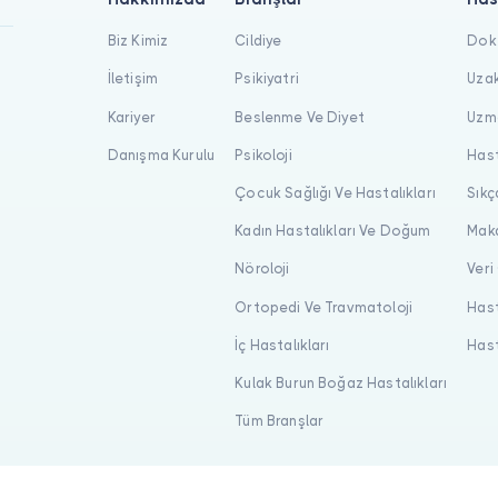
Biz Kimiz
Cildiye
Dokt
İletişim
Psikiyatri
Uzak
Kariyer
Beslenme Ve Diyet
Uzma
Danışma Kurulu
Psikoloji
Hast
Çocuk Sağlığı Ve Hastalıkları
Sıkç
Kadın Hastalıkları Ve Doğum
Maka
Nöroloji
Veri
Ortopedi Ve Travmatoloji
Hast
İç Hastalıkları
Hast
Kulak Burun Boğaz Hastalıkları
Tüm Branşlar