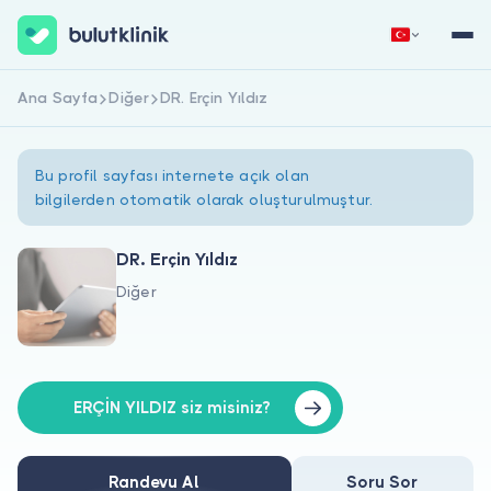
Ana Sayfa
Diğer
DR. Erçin Yıldız
Hemen Kaydol
Giriş Yap
Bu profil sayfası internete açık olan
bilgilerden otomatik olarak oluşturulmuştur.
DR. Erçin Yıldız
Diğer
Hakkımızda
Hastalar için
Doktorlar için
ERÇİN YILDIZ siz misiniz?
Randevu Al
Soru Sor