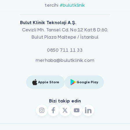
tercihi
#bulutklinik
Bulut Klinik Teknoloji A.Ş.
Cevizli Mh. Tansel Cd. No:12 Kat:8 D:60,
Bulut Plaza Maltepe / İstanbul
0850 711 11 33
merhaba@bulutklinik.com
Apple Store
Google Play
Bizi takip edin