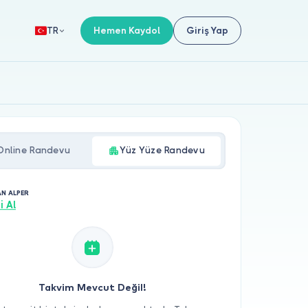
Hemen Kaydol
Giriş Yap
TR
Online Randevu
Yüz Yüze Randevu
AN ALPER
i Al
Takvim Mevcut Değil!