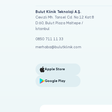
Bulut Klinik Teknoloji A.Ş.
Cevizli Mh. Tansel Cd. No:12 Kat:8
D:60, Bulut Plaza Maltepe /
İstanbul
0850 711 11 33
merhaba@bulutklinik.com
Apple Store
Google Play