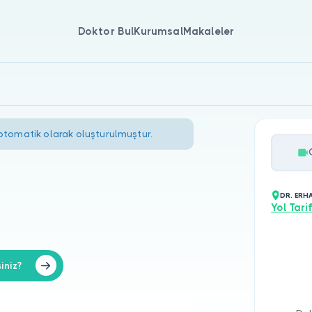
Doktor Bul
Kurumsal
Makaleler
 otomatik olarak oluşturulmuştur.
DR. ERH
Yol Tarif
iniz?