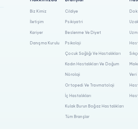
Biz Kimiz
Cildiye
Dokt
İletişim
Psikiyatri
Uzak
Kariyer
Beslenme Ve Diyet
Uzma
Danışma Kurulu
Psikoloji
Hast
Çocuk Sağlığı Ve Hastalıkları
Sıkç
Kadın Hastalıkları Ve Doğum
Maka
Nöroloji
Veri
Ortopedi Ve Travmatoloji
Hast
İç Hastalıkları
Hast
Kulak Burun Boğaz Hastalıkları
Tüm Branşlar