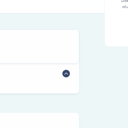
Dok
ol