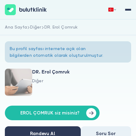
Ana Sayfa
Diğer
DR. Erol Çomruk
Hemen Kaydol
Giriş Yap
Bu profil sayfası internete açık olan
bilgilerden otomatik olarak oluşturulmuştur.
DR. Erol Çomruk
Diğer
Hakkımızda
Hastalar için
Doktorlar için
EROL ÇOMRUK siz misiniz?
Randevu Al
Soru Sor