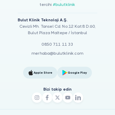
tercihi
#bulutklinik
Bulut Klinik Teknoloji A.Ş.
Cevizli Mh. Tansel Cd. No:12 Kat:8 D:60,
Bulut Plaza Maltepe / İstanbul
0850 711 11 33
merhaba@bulutklinik.com
Apple Store
Google Play
Bizi takip edin