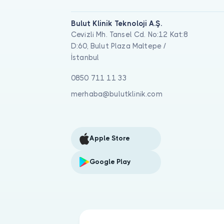
Bulut Klinik Teknoloji A.Ş.
Cevizli Mh. Tansel Cd. No:12 Kat:8
D:60, Bulut Plaza Maltepe /
İstanbul
0850 711 11 33
merhaba@bulutklinik.com
Apple Store
Google Play