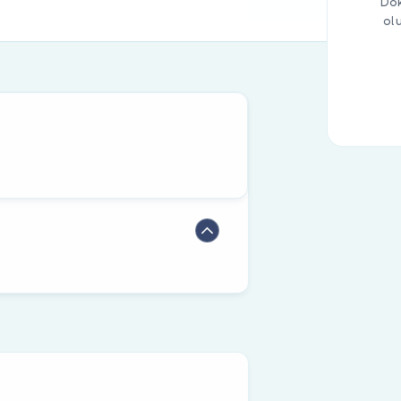
Dok
ol