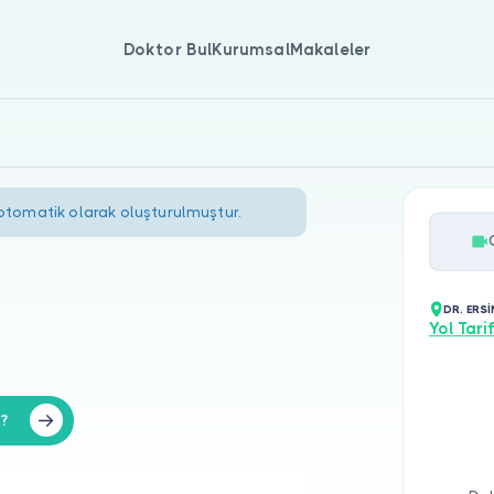
Doktor Bul
Kurumsal
Makaleler
 otomatik olarak oluşturulmuştur.
DR. ERSİ
Yol Tarif
z?