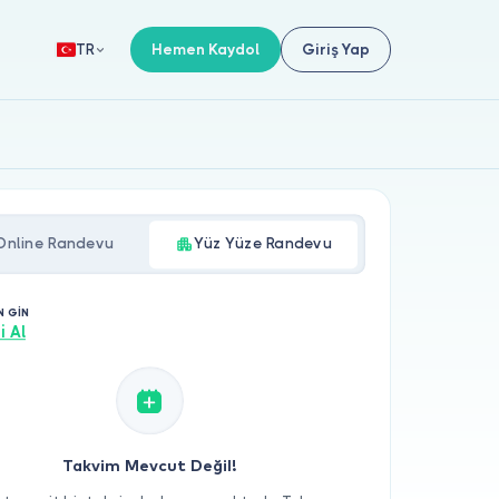
Hemen Kaydol
Giriş Yap
TR
Online Randevu
Yüz Yüze Randevu
N GİN
i Al
Takvim Mevcut Değil!