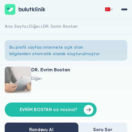
Ana Sayfa
Diğer
DR. Evrim Bostan
Hemen Kaydol
Giriş Yap
Bu profil sayfası internete açık olan
bilgilerden otomatik olarak oluşturulmuştur.
DR. Evrim Bostan
Diğer
Hakkımızda
Hastalar için
Doktorlar için
EVRİM BOSTAN siz misiniz?
Randevu Al
Soru Sor