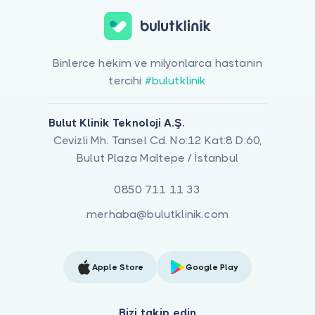
Binlerce hekim ve milyonlarca hastanın
tercihi
#bulutklinik
Bulut Klinik Teknoloji A.Ş.
Cevizli Mh. Tansel Cd. No:12 Kat:8 D:60,
Bulut Plaza Maltepe / İstanbul
0850 711 11 33
merhaba@bulutklinik.com
Apple Store
Google Play
Bizi takip edin