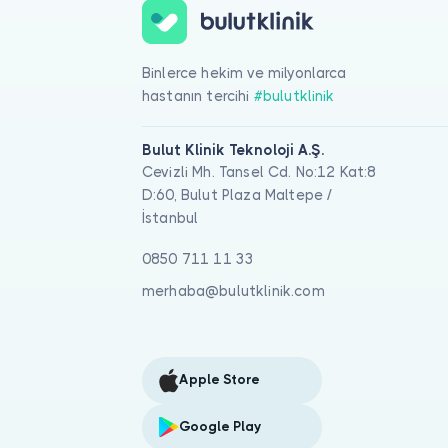
Binlerce hekim ve milyonlarca
hastanın tercihi
#bulutklinik
Bulut Klinik Teknoloji A.Ş.
Cevizli Mh. Tansel Cd. No:12 Kat:8
D:60, Bulut Plaza Maltepe /
İstanbul
0850 711 11 33
merhaba@bulutklinik.com
Apple Store
Google Play