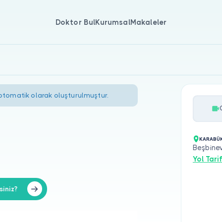
Doktor Bul
Kurumsal
Makaleler
 otomatik olarak oluşturulmuştur.
KARABÜK
Beşbinev
Yol Tarif
siniz?