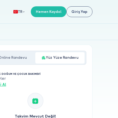
Hemen Kaydol
Giriş Yap
TR
Online Randevu
Yüz Yüze Randevu
 DOĞUM VE ÇOCUK BAKIMEVİ
ler
i Al
Takvim Mevcut Değil!