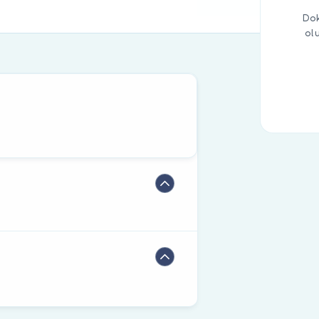
Dok
ol