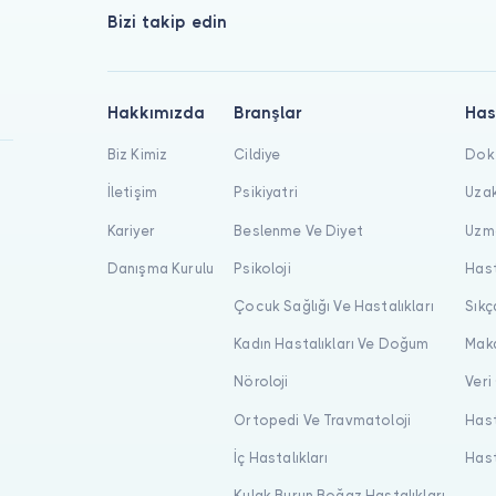
Bizi takip edin
Hakkımızda
Branşlar
Has
Biz Kimiz
Cildiye
Dokt
İletişim
Psikiyatri
Uzak
Kariyer
Beslenme Ve Diyet
Uzma
Danışma Kurulu
Psikoloji
Hast
Çocuk Sağlığı Ve Hastalıkları
Sıkç
Kadın Hastalıkları Ve Doğum
Maka
Nöroloji
Veri
Ortopedi Ve Travmatoloji
Hast
İç Hastalıkları
Hast
Kulak Burun Boğaz Hastalıkları