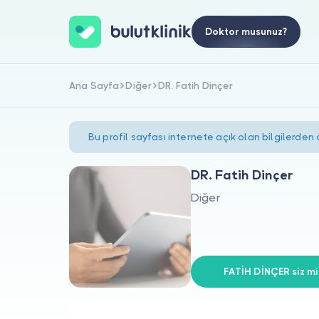
Doktor musunuz?
Ana Sayfa
Diğer
DR. Fatih Dinçer
Bu profil sayfası internete açık olan bilgilerden
DR. Fatih Dinçer
Diğer
FATİH DİNÇER siz mi