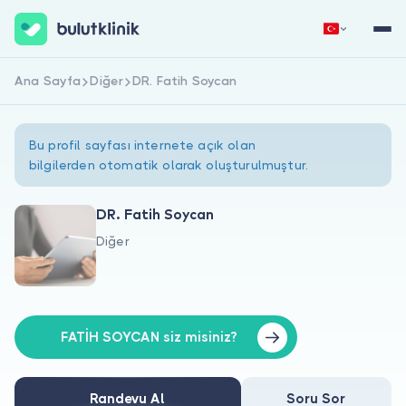
Ana Sayfa
Diğer
DR. Fatih Soycan
Hemen Kaydol
Giriş Yap
Bu profil sayfası internete açık olan
bilgilerden otomatik olarak oluşturulmuştur.
DR. Fatih Soycan
Diğer
Hakkımızda
Hastalar için
Doktorlar için
FATİH SOYCAN siz misiniz?
Randevu Al
Soru Sor