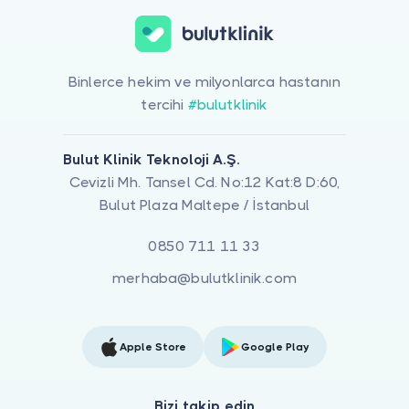
Binlerce hekim ve milyonlarca hastanın
tercihi
#bulutklinik
Bulut Klinik Teknoloji A.Ş.
Cevizli Mh. Tansel Cd. No:12 Kat:8 D:60,
Bulut Plaza Maltepe / İstanbul
0850 711 11 33
merhaba@bulutklinik.com
Apple Store
Google Play
Bizi takip edin