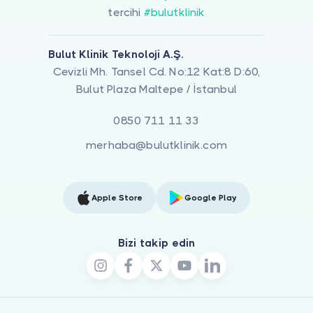
tercihi
#bulutklinik
Bulut Klinik Teknoloji A.Ş.
Cevizli Mh. Tansel Cd. No:12 Kat:8 D:60,
Bulut Plaza Maltepe / İstanbul
0850 711 11 33
merhaba@bulutklinik.com
Apple Store
Google Play
Bizi takip edin