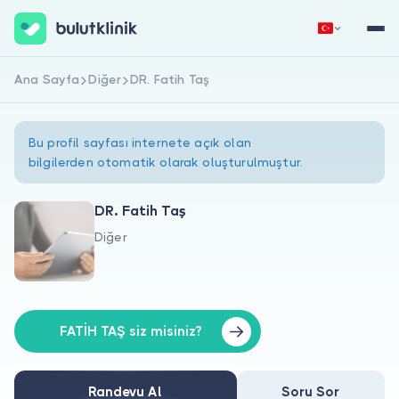
Ana Sayfa
Diğer
DR. Fatih Taş
Hemen Kaydol
Giriş Yap
Bu profil sayfası internete açık olan
bilgilerden otomatik olarak oluşturulmuştur.
DR. Fatih Taş
Diğer
Hakkımızda
Hastalar için
Doktorlar için
FATİH TAŞ siz misiniz?
Randevu Al
Soru Sor