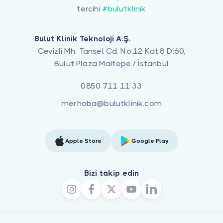
tercihi
#bulutklinik
Bulut Klinik Teknoloji A.Ş.
Cevizli Mh. Tansel Cd. No:12 Kat:8 D:60,
Bulut Plaza Maltepe / İstanbul
0850 711 11 33
merhaba@bulutklinik.com
Apple Store
Google Play
Bizi takip edin