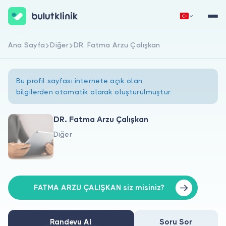
Ana Sayfa
Diğer
DR. Fatma Arzu Çalışkan
Hemen Kaydol
Giriş Yap
Bu profil sayfası internete açık olan
bilgilerden otomatik olarak oluşturulmuştur.
DR. Fatma Arzu Çalışkan
Diğer
Hakkımızda
Hastalar için
Doktorlar için
FATMA ARZU ÇALIŞKAN siz misiniz?
Randevu Al
Soru Sor