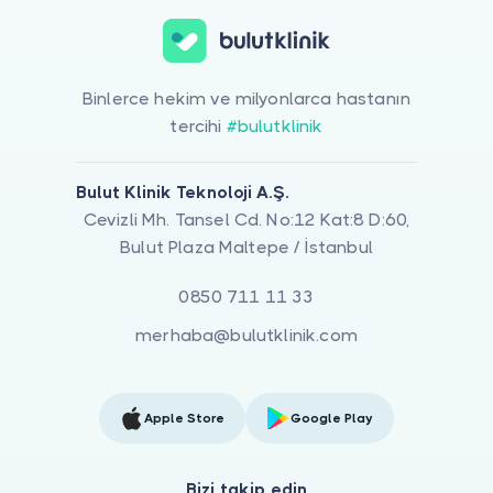
Binlerce hekim ve milyonlarca hastanın
tercihi
#bulutklinik
Bulut Klinik Teknoloji A.Ş.
Cevizli Mh. Tansel Cd. No:12 Kat:8 D:60,
Bulut Plaza Maltepe / İstanbul
0850 711 11 33
merhaba@bulutklinik.com
Apple Store
Google Play
Bizi takip edin