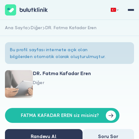
Ana Sayfa
Diğer
DR. Fatma Kafadar Eren
Hemen Kaydol
Giriş Yap
Bu profil sayfası internete açık olan
bilgilerden otomatik olarak oluşturulmuştur.
DR. Fatma Kafadar Eren
Diğer
Hakkımızda
Hastalar için
Doktorlar için
FATMA KAFADAR EREN siz misiniz?
Randevu Al
Soru Sor