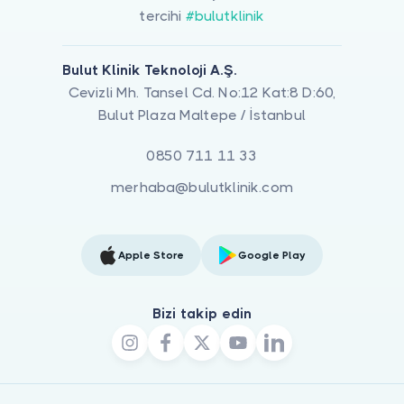
tercihi
#bulutklinik
Bulut Klinik Teknoloji A.Ş.
Cevizli Mh. Tansel Cd. No:12 Kat:8 D:60,
Bulut Plaza Maltepe / İstanbul
0850 711 11 33
merhaba@bulutklinik.com
Apple Store
Google Play
Bizi takip edin