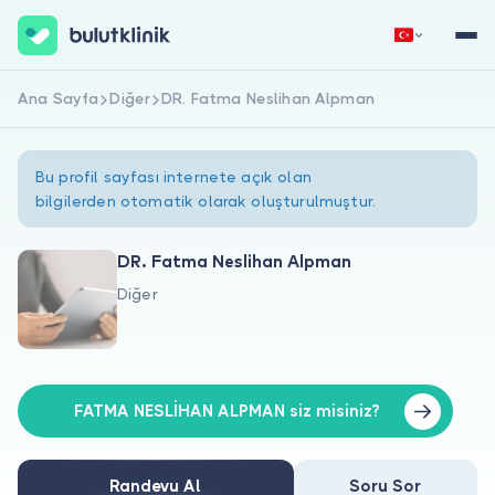
Ana Sayfa
Diğer
DR. Fatma Neslihan Alpman
Hemen Kaydol
Giriş Yap
Bu profil sayfası internete açık olan
bilgilerden otomatik olarak oluşturulmuştur.
DR. Fatma Neslihan Alpman
Diğer
Hakkımızda
Hastalar için
Doktorlar için
FATMA NESLİHAN ALPMAN siz misiniz?
Randevu Al
Soru Sor