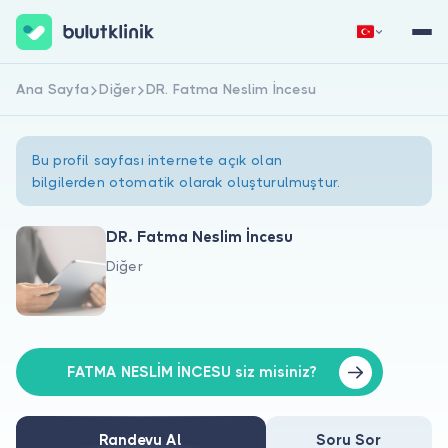
Ana Sayfa
Diğer
DR. Fatma Neslim İncesu
Hemen Kaydol
Giriş Yap
Bu profil sayfası internete açık olan
bilgilerden otomatik olarak oluşturulmuştur.
DR. Fatma Neslim İncesu
Diğer
Hakkımızda
Hastalar için
Doktorlar için
FATMA NESLİM İNCESU siz misiniz?
Randevu Al
Soru Sor