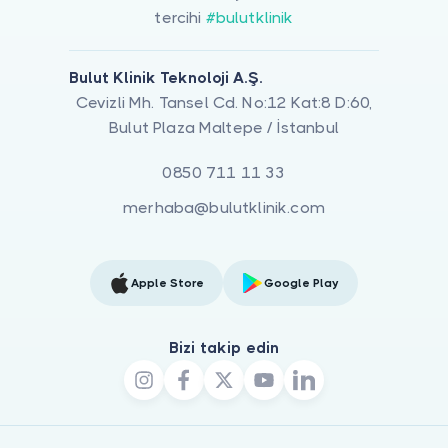
tercihi
#bulutklinik
Bulut Klinik Teknoloji A.Ş.
Cevizli Mh. Tansel Cd. No:12 Kat:8 D:60,
Bulut Plaza Maltepe / İstanbul
0850 711 11 33
merhaba@bulutklinik.com
Apple Store
Google Play
Bizi takip edin