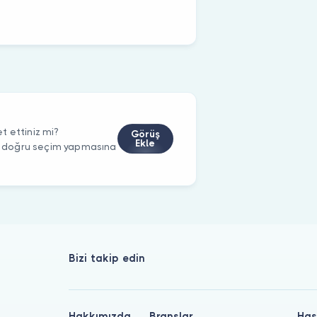
t ettiniz mi?
Görüş
Ekle
rin doğru seçim yapmasına
Bizi takip edin
Hakkımızda
Branşlar
Has