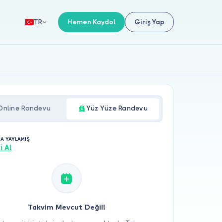
Hemen Kaydol
Giriş Yap
TR
Online Randevu
Yüz Yüze Randevu
MA YAYLAMIŞ
i Al
Takvim Mevcut Değil!