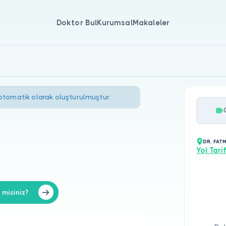
Doktor Bul
Kurumsal
Makaleler
 otomatik olarak oluşturulmuştur.
DR. FAT
Yol Tarif
misiniz?