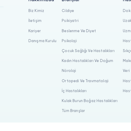
Biz Kimiz
Cildiye
Dokt
İletişim
Psikiyatri
Uzak
Kariyer
Beslenme Ve Diyet
Uzma
Danışma Kurulu
Psikoloji
Hast
Çocuk Sağlığı Ve Hastalıkları
Sıkç
Kadın Hastalıkları Ve Doğum
Maka
Nöroloji
Veri
Ortopedi Ve Travmatoloji
Hast
İç Hastalıkları
Hast
Kulak Burun Boğaz Hastalıkları
Tüm Branşlar