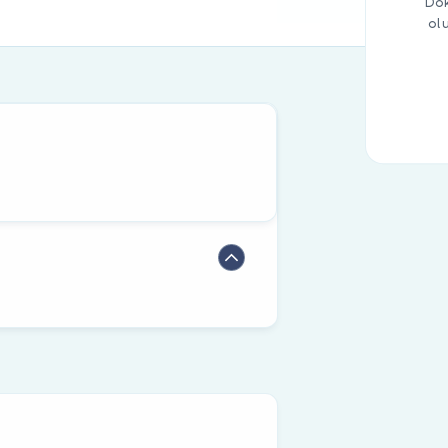
Dok
ol