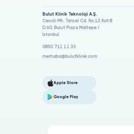
Bulut Klinik Teknoloji A.Ş.
Cevizli Mh. Tansel Cd. No:12 Kat:8
D:60, Bulut Plaza Maltepe /
İstanbul
0850 711 11 33
merhaba@bulutklinik.com
Apple Store
Google Play