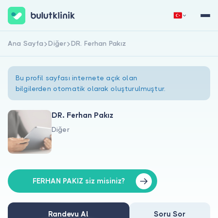
Ana Sayfa
Diğer
DR. Ferhan Pakız
Hemen Kaydol
Giriş Yap
Bu profil sayfası internete açık olan
bilgilerden otomatik olarak oluşturulmuştur.
DR. Ferhan Pakız
Diğer
Hakkımızda
Hastalar için
Doktorlar için
FERHAN PAKIZ siz misiniz?
Randevu Al
Soru Sor