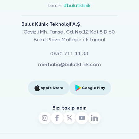
tercihi
#bulutklinik
Bulut Klinik Teknoloji A.Ş.
Cevizli Mh. Tansel Cd. No:12 Kat:8 D:60,
Bulut Plaza Maltepe / İstanbul
0850 711 11 33
merhaba@bulutklinik.com
Apple Store
Google Play
Bizi takip edin