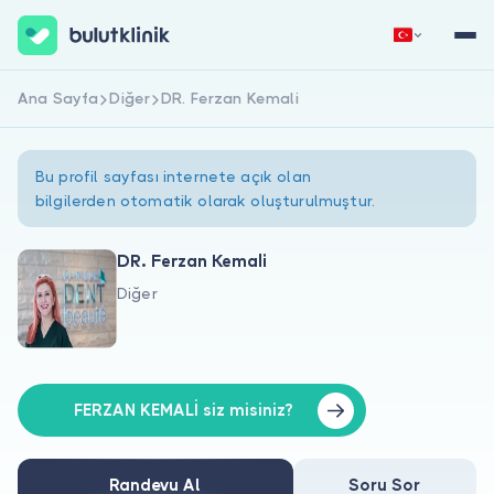
Ana Sayfa
Diğer
DR. Ferzan Kemali
Hemen Kaydol
Giriş Yap
Bu profil sayfası internete açık olan
bilgilerden otomatik olarak oluşturulmuştur.
DR. Ferzan Kemali
Diğer
Hakkımızda
Hastalar için
Doktorlar için
FERZAN KEMALİ siz misiniz?
Randevu Al
Soru Sor