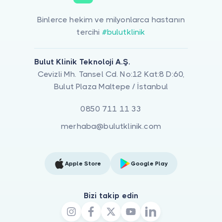
Binlerce hekim ve milyonlarca hastanın
tercihi
#bulutklinik
Bulut Klinik Teknoloji A.Ş.
Cevizli Mh. Tansel Cd. No:12 Kat:8 D:60,
Bulut Plaza Maltepe / İstanbul
0850 711 11 33
merhaba@bulutklinik.com
Apple Store
Google Play
Bizi takip edin