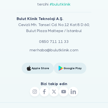
tercihi
#bulutklinik
Bulut Klinik Teknoloji A.Ş.
Cevizli Mh. Tansel Cd. No:12 Kat:8 D:60,
Bulut Plaza Maltepe / İstanbul
0850 711 11 33
merhaba@bulutklinik.com
Apple Store
Google Play
Bizi takip edin