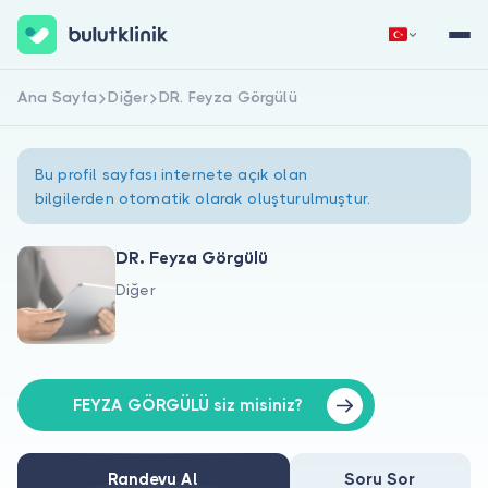
Ana Sayfa
Diğer
DR. Feyza Görgülü
Hemen Kaydol
Giriş Yap
Bu profil sayfası internete açık olan
bilgilerden otomatik olarak oluşturulmuştur.
DR. Feyza Görgülü
Diğer
Hakkımızda
Hastalar için
Doktorlar için
FEYZA GÖRGÜLÜ siz misiniz?
Randevu Al
Soru Sor