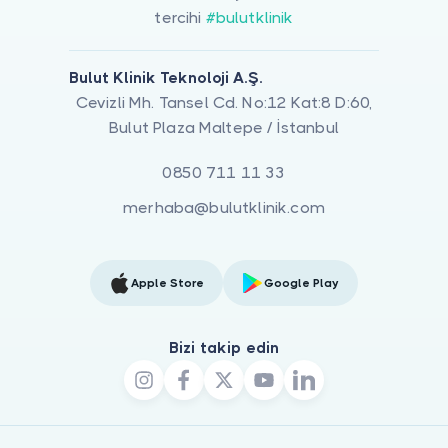
tercihi
#bulutklinik
Bulut Klinik Teknoloji A.Ş.
Cevizli Mh. Tansel Cd. No:12 Kat:8 D:60,
Bulut Plaza Maltepe / İstanbul
0850 711 11 33
merhaba@bulutklinik.com
Apple Store
Google Play
Bizi takip edin