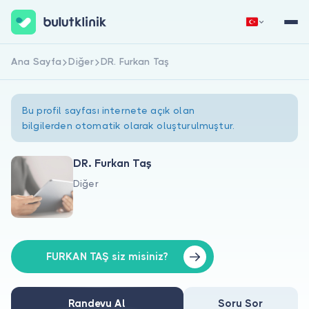
Ana Sayfa
Diğer
DR. Furkan Taş
Hemen Kaydol
Giriş Yap
Bu profil sayfası internete açık olan
bilgilerden otomatik olarak oluşturulmuştur.
DR. Furkan Taş
Diğer
Hakkımızda
Hastalar için
Doktorlar için
FURKAN TAŞ siz misiniz?
Randevu Al
Soru Sor