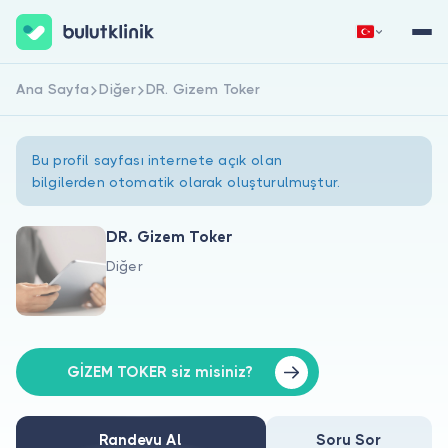
Ana Sayfa
Diğer
DR. Gizem Toker
Hemen Kaydol
Giriş Yap
Bu profil sayfası internete açık olan
bilgilerden otomatik olarak oluşturulmuştur.
DR. Gizem Toker
Diğer
Hakkımızda
Hastalar için
Doktorlar için
GİZEM TOKER siz misiniz?
Randevu Al
Soru Sor