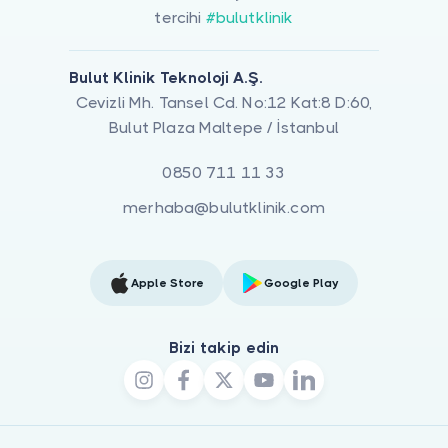
tercihi
#bulutklinik
Bulut Klinik Teknoloji A.Ş.
Cevizli Mh. Tansel Cd. No:12 Kat:8 D:60,
Bulut Plaza Maltepe / İstanbul
0850 711 11 33
merhaba@bulutklinik.com
Apple Store
Google Play
Bizi takip edin