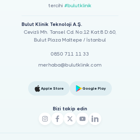
tercihi
#bulutklinik
Bulut Klinik Teknoloji A.Ş.
Cevizli Mh. Tansel Cd. No:12 Kat:8 D:60,
Bulut Plaza Maltepe / İstanbul
0850 711 11 33
merhaba@bulutklinik.com
Apple Store
Google Play
Bizi takip edin