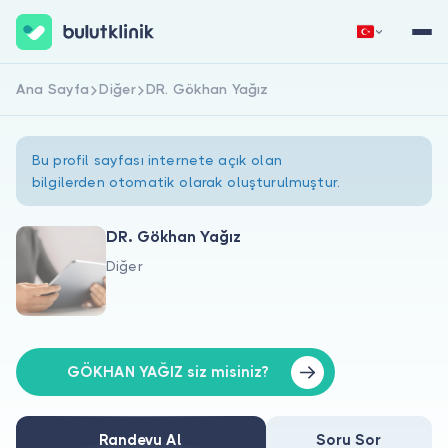
Ana Sayfa
Diğer
DR. Gökhan Yağız
Hemen Kaydol
Giriş Yap
Bu profil sayfası internete açık olan
bilgilerden otomatik olarak oluşturulmuştur.
DR. Gökhan Yağız
Diğer
Hakkımızda
Hastalar için
Doktorlar için
GÖKHAN YAĞIZ siz misiniz?
Randevu Al
Soru Sor