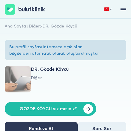
Ana Sayfa
Diğer
DR. Gözde Köycü
Hemen Kaydol
Giriş Yap
Bu profil sayfası internete açık olan
bilgilerden otomatik olarak oluşturulmuştur.
DR. Gözde Köycü
Diğer
Hakkımızda
Hastalar için
Doktorlar için
GÖZDE KÖYCÜ siz misiniz?
Randevu Al
Soru Sor