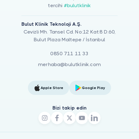
tercihi
#bulutklinik
Bulut Klinik Teknoloji A.Ş.
Cevizli Mh. Tansel Cd. No:12 Kat:8 D:60,
Bulut Plaza Maltepe / İstanbul
0850 711 11 33
merhaba@bulutklinik.com
Apple Store
Google Play
Bizi takip edin