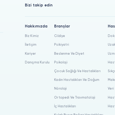
Bizi takip edin
Hakkımızda
Branşlar
Has
Biz Kimiz
Cildiye
Dokt
İletişim
Psikiyatri
Uzak
Kariyer
Beslenme Ve Diyet
Uzma
Danışma Kurulu
Psikoloji
Hast
Çocuk Sağlığı Ve Hastalıkları
Sıkç
Kadın Hastalıkları Ve Doğum
Maka
Nöroloji
Veri
Ortopedi Ve Travmatoloji
Hast
İç Hastalıkları
Hast
Kulak Burun Boğaz Hastalıkları