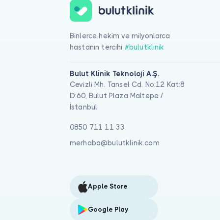
Binlerce hekim ve milyonlarca
hastanın tercihi
#bulutklinik
Bulut Klinik Teknoloji A.Ş.
Cevizli Mh. Tansel Cd. No:12 Kat:8
D:60, Bulut Plaza Maltepe /
İstanbul
0850 711 11 33
merhaba@bulutklinik.com
Apple Store
Google Play