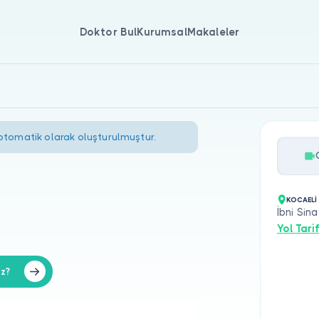
Doktor Bul
Kurumsal
Makaleler
 otomatik olarak oluşturulmuştur.
KOCAELİ
İbni Sin
Yol Tarif
iz?