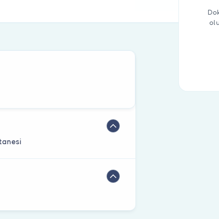
Dok
ol
tanesi