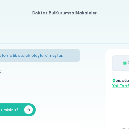
Doktor Bul
Kurumsal
Makaleler
 otomatik olarak oluşturulmuştur.
k
DR. GÜL
Yol Tarif
z misiniz?