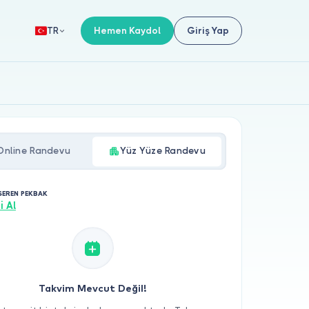
Hemen Kaydol
Giriş Yap
TR
Online Randevu
Yüz Yüze Randevu
SEREN PEKBAK
i Al
Takvim Mevcut Değil!