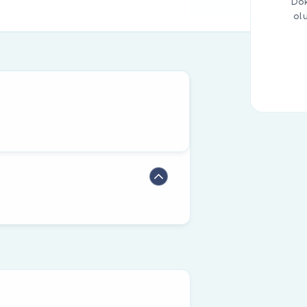
Dok
ol