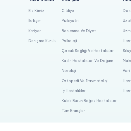
Biz Kimiz
Cildiye
Dokt
İletişim
Psikiyatri
Uzak
Kariyer
Beslenme Ve Diyet
Uzma
Danışma Kurulu
Psikoloji
Hast
Çocuk Sağlığı Ve Hastalıkları
Sıkç
Kadın Hastalıkları Ve Doğum
Maka
Nöroloji
Veri
Ortopedi Ve Travmatoloji
Hast
İç Hastalıkları
Hast
Kulak Burun Boğaz Hastalıkları
Tüm Branşlar