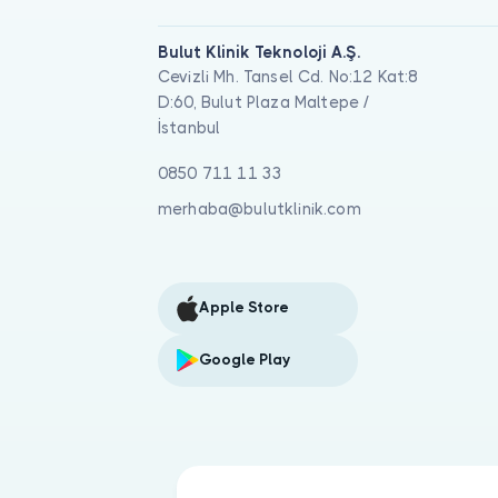
Bulut Klinik Teknoloji A.Ş.
Cevizli Mh. Tansel Cd. No:12 Kat:8
D:60, Bulut Plaza Maltepe /
İstanbul
0850 711 11 33
merhaba@bulutklinik.com
Apple Store
Google Play