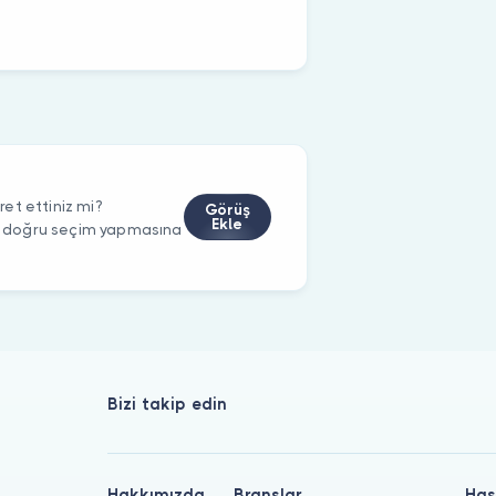
et ettiniz mi?
Görüş
Ekle
rin doğru seçim yapmasına
Bizi takip edin
Hakkımızda
Branşlar
Has