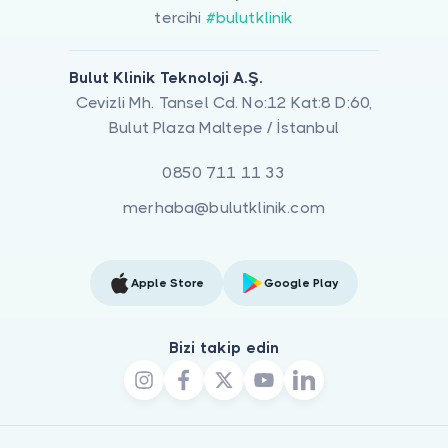
tercihi
#bulutklinik
Bulut Klinik Teknoloji A.Ş.
Cevizli Mh. Tansel Cd. No:12 Kat:8 D:60,
Bulut Plaza Maltepe / İstanbul
0850 711 11 33
merhaba@bulutklinik.com
Apple Store
Google Play
Bizi takip edin