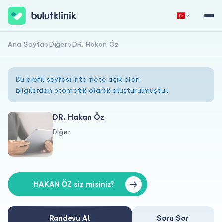
Ana Sayfa
Diğer
DR. Hakan Öz
Hemen Kaydol
Giriş Yap
Bu profil sayfası internete açık olan
bilgilerden otomatik olarak oluşturulmuştur.
DR. Hakan Öz
Diğer
Hakkımızda
Hastalar için
Doktorlar için
HAKAN ÖZ siz misiniz?
Randevu Al
Soru Sor