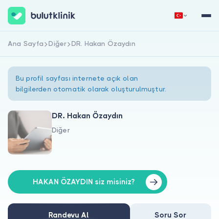
Ana Sayfa
Diğer
DR. Hakan Özaydın
Hemen Kaydol
Giriş Yap
Bu profil sayfası internete açık olan
bilgilerden otomatik olarak oluşturulmuştur.
DR. Hakan Özaydın
Diğer
Hakkımızda
Hastalar için
Doktorlar için
HAKAN ÖZAYDIN siz misiniz?
Randevu Al
Soru Sor