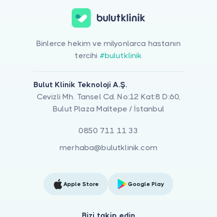
Binlerce hekim ve milyonlarca hastanın
tercihi
#bulutklinik
Bulut Klinik Teknoloji A.Ş.
Cevizli Mh. Tansel Cd. No:12 Kat:8 D:60,
Bulut Plaza Maltepe / İstanbul
0850 711 11 33
merhaba@bulutklinik.com
Apple Store
Google Play
Bizi takip edin