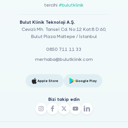
tercihi
#bulutklinik
Bulut Klinik Teknoloji A.Ş.
Cevizli Mh. Tansel Cd. No:12 Kat:8 D:60,
Bulut Plaza Maltepe / İstanbul
0850 711 11 33
merhaba@bulutklinik.com
Apple Store
Google Play
Bizi takip edin