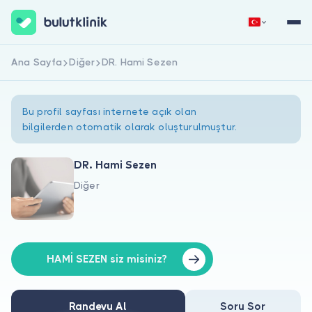
Ana Sayfa
Diğer
DR. Hami Sezen
Hemen Kaydol
Giriş Yap
Bu profil sayfası internete açık olan
bilgilerden otomatik olarak oluşturulmuştur.
DR. Hami Sezen
Diğer
Hakkımızda
Hastalar için
Doktorlar için
HAMİ SEZEN siz misiniz?
Randevu Al
Soru Sor