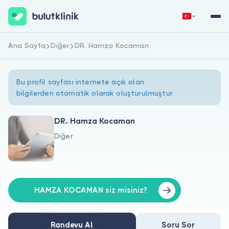
Ana Sayfa
Diğer
DR. Hamza Kocaman
Hemen Kaydol
Giriş Yap
Bu profil sayfası internete açık olan
bilgilerden otomatik olarak oluşturulmuştur.
DR. Hamza Kocaman
Diğer
Hakkımızda
Hastalar için
Doktorlar için
HAMZA KOCAMAN siz misiniz?
Randevu Al
Soru Sor