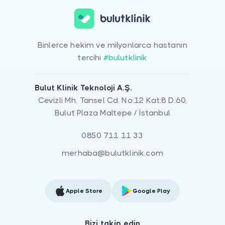
Binlerce hekim ve milyonlarca hastanın
tercihi
#bulutklinik
Bulut Klinik Teknoloji A.Ş.
Cevizli Mh. Tansel Cd. No:12 Kat:8 D:60,
Bulut Plaza Maltepe / İstanbul
0850 711 11 33
merhaba@bulutklinik.com
Apple Store
Google Play
Bizi takip edin