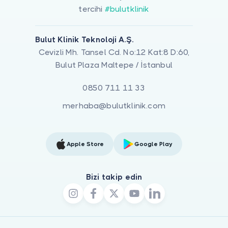
tercihi
#bulutklinik
Bulut Klinik Teknoloji A.Ş.
Cevizli Mh. Tansel Cd. No:12 Kat:8 D:60,
Bulut Plaza Maltepe / İstanbul
0850 711 11 33
merhaba@bulutklinik.com
Apple Store
Google Play
Bizi takip edin