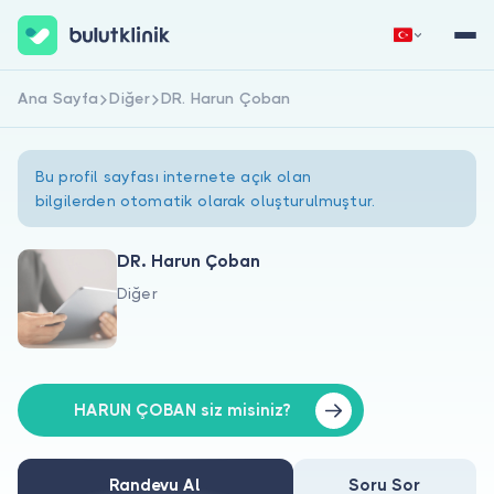
Ana Sayfa
Diğer
DR. Harun Çoban
Hemen Kaydol
Giriş Yap
Bu profil sayfası internete açık olan
bilgilerden otomatik olarak oluşturulmuştur.
DR. Harun Çoban
Diğer
Hakkımızda
Hastalar için
Doktorlar için
HARUN ÇOBAN siz misiniz?
Randevu Al
Soru Sor