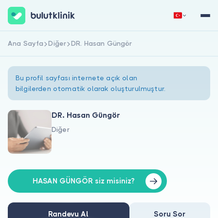
Ana Sayfa
Diğer
DR. Hasan Güngör
Hemen Kaydol
Giriş Yap
Bu profil sayfası internete açık olan
bilgilerden otomatik olarak oluşturulmuştur.
DR. Hasan Güngör
Diğer
Hakkımızda
Hastalar için
Doktorlar için
HASAN GÜNGÖR siz misiniz?
Randevu Al
Soru Sor