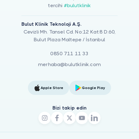
tercihi
#bulutklinik
Bulut Klinik Teknoloji A.Ş.
Cevizli Mh. Tansel Cd. No:12 Kat:8 D:60,
Bulut Plaza Maltepe / İstanbul
0850 711 11 33
merhaba@bulutklinik.com
Apple Store
Google Play
Bizi takip edin