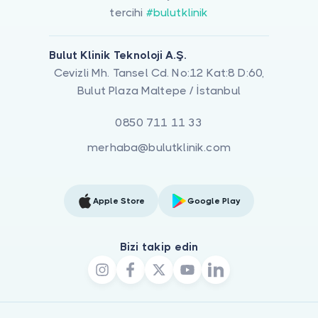
tercihi
#bulutklinik
Bulut Klinik Teknoloji A.Ş.
Cevizli Mh. Tansel Cd. No:12 Kat:8 D:60,
Bulut Plaza Maltepe / İstanbul
0850 711 11 33
merhaba@bulutklinik.com
Apple Store
Google Play
Bizi takip edin