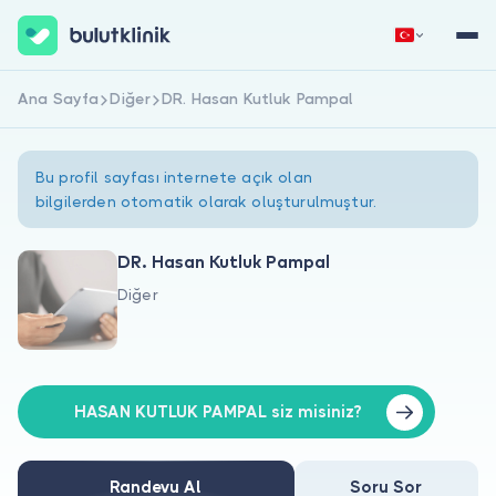
Ana Sayfa
Diğer
DR. Hasan Kutluk Pampal
Hemen Kaydol
Giriş Yap
Bu profil sayfası internete açık olan
bilgilerden otomatik olarak oluşturulmuştur.
DR. Hasan Kutluk Pampal
Diğer
Hakkımızda
Hastalar için
Doktorlar için
HASAN KUTLUK PAMPAL siz misiniz?
Randevu Al
Soru Sor