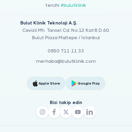
tercihi
#bulutklinik
Bulut Klinik Teknoloji A.Ş.
Cevizli Mh. Tansel Cd. No:12 Kat:8 D:60,
Bulut Plaza Maltepe / İstanbul
0850 711 11 33
merhaba@bulutklinik.com
Apple Store
Google Play
Bizi takip edin