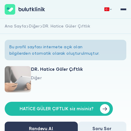
Ana Sayfa
Diğer
DR. Hatice Güler Çıftlık
Hemen Kaydol
Giriş Yap
Bu profil sayfası internete açık olan
bilgilerden otomatik olarak oluşturulmuştur.
DR. Hatice Güler Çıftlık
Diğer
Hakkımızda
Hastalar için
Doktorlar için
HATİCE GÜLER ÇIFTLIK siz misiniz?
Randevu Al
Soru Sor