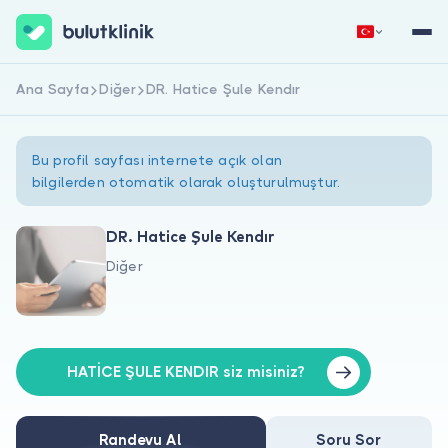
Ana Sayfa
Diğer
DR. Hatice Şule Kendır
Hemen Kaydol
Giriş Yap
Bu profil sayfası internete açık olan
bilgilerden otomatik olarak oluşturulmuştur.
DR. Hatice Şule Kendır
Diğer
Hakkımızda
Hastalar için
Doktorlar için
HATİCE ŞULE KENDIR siz misiniz?
Randevu Al
Soru Sor