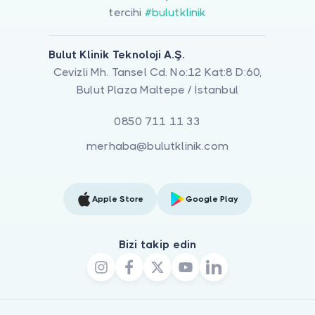
tercihi
#bulutklinik
Bulut Klinik Teknoloji A.Ş.
Cevizli Mh. Tansel Cd. No:12 Kat:8 D:60,
Bulut Plaza Maltepe / İstanbul
0850 711 11 33
merhaba@bulutklinik.com
Apple Store
Google Play
Bizi takip edin