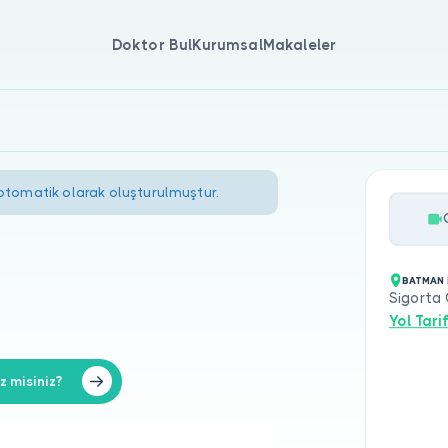
Doktor Bul
Kurumsal
Makaleler
 otomatik olarak oluşturulmuştur.
BATMAN 
Sigorta
Yol Tarif
z misiniz?