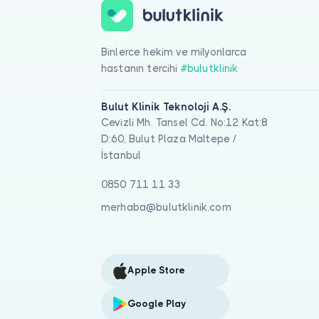
Binlerce hekim ve milyonlarca
hastanın tercihi
#bulutklinik
Bulut Klinik Teknoloji A.Ş.
Cevizli Mh. Tansel Cd. No:12 Kat:8
D:60, Bulut Plaza Maltepe /
İstanbul
0850 711 11 33
merhaba@bulutklinik.com
Apple Store
Google Play