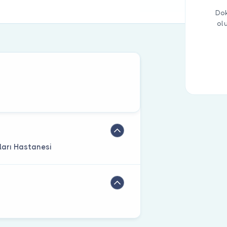
Dok
ol
arı Hastanesi