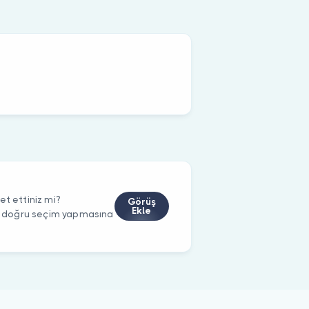
et ettiniz mi?
Görüş
Ekle
rin doğru seçim yapmasına