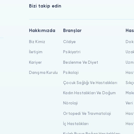
Bizi takip edin
Hakkımızda
Branşlar
Has
Biz Kimiz
Cildiye
Dokt
İletişim
Psikiyatri
Uzak
Kariyer
Beslenme Ve Diyet
Uzma
Danışma Kurulu
Psikoloji
Hast
Çocuk Sağlığı Ve Hastalıkları
Sıkç
Kadın Hastalıkları Ve Doğum
Maka
Nöroloji
Veri
Ortopedi Ve Travmatoloji
Hast
İç Hastalıkları
Hast
Kulak Burun Boğaz Hastalıkları