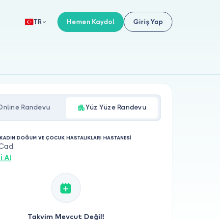
Hemen Kaydol
Giriş Yap
TR
Online Randevu
Yüz Yüze Randevu
KADIN DOĞUM VE ÇOCUK HASTALIKLARI HASTANESİ
 Cad.
i Al
Takvim Mevcut Değil!