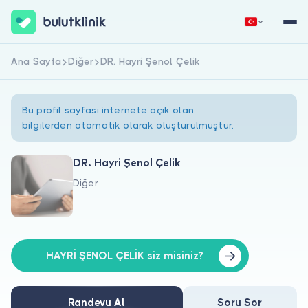
Ana Sayfa
Diğer
DR. Hayri Şenol Çelik
Hemen Kaydol
Giriş Yap
Bu profil sayfası internete açık olan
bilgilerden otomatik olarak oluşturulmuştur.
DR. Hayri Şenol Çelik
Diğer
Hakkımızda
Hastalar için
Doktorlar için
HAYRİ ŞENOL ÇELİK siz misiniz?
Randevu Al
Soru Sor