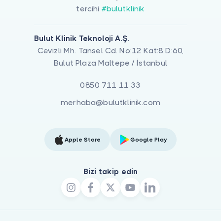
tercihi
#bulutklinik
Bulut Klinik Teknoloji A.Ş.
Cevizli Mh. Tansel Cd. No:12 Kat:8 D:60,
Bulut Plaza Maltepe / İstanbul
0850 711 11 33
merhaba@bulutklinik.com
Apple Store
Google Play
Bizi takip edin