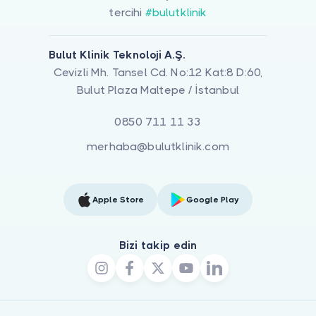
tercihi
#bulutklinik
Bulut Klinik Teknoloji A.Ş.
Cevizli Mh. Tansel Cd. No:12 Kat:8 D:60,
Bulut Plaza Maltepe / İstanbul
0850 711 11 33
merhaba@bulutklinik.com
Apple Store
Google Play
Bizi takip edin