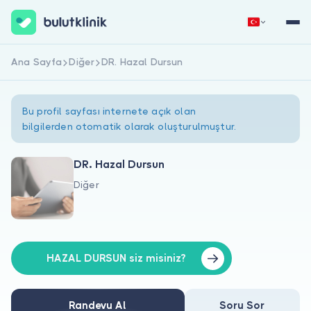
Ana Sayfa
Diğer
DR. Hazal Dursun
Hemen Kaydol
Giriş Yap
Bu profil sayfası internete açık olan
bilgilerden otomatik olarak oluşturulmuştur.
DR. Hazal Dursun
Diğer
Hakkımızda
Hastalar için
Doktorlar için
HAZAL DURSUN siz misiniz?
Randevu Al
Soru Sor