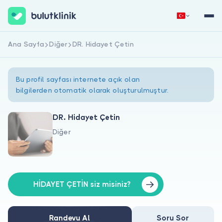
Ana Sayfa
Diğer
DR. Hidayet Çetin
Hemen Kaydol
Giriş Yap
Bu profil sayfası internete açık olan
bilgilerden otomatik olarak oluşturulmuştur.
DR. Hidayet Çetin
Diğer
Hakkımızda
Hastalar için
Doktorlar için
HİDAYET ÇETİN siz misiniz?
Randevu Al
Soru Sor