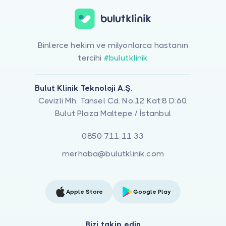
Binlerce hekim ve milyonlarca hastanın
tercihi
#bulutklinik
Bulut Klinik Teknoloji A.Ş.
Cevizli Mh. Tansel Cd. No:12 Kat:8 D:60,
Bulut Plaza Maltepe / İstanbul
0850 711 11 33
merhaba@bulutklinik.com
Apple Store
Google Play
Bizi takip edin