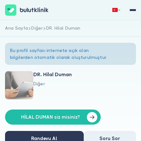
Ana Sayfa
Diğer
DR. Hilal Duman
Hemen Kaydol
Giriş Yap
Bu profil sayfası internete açık olan
bilgilerden otomatik olarak oluşturulmuştur.
DR. Hilal Duman
Diğer
Hakkımızda
Hastalar için
Doktorlar için
HİLAL DUMAN siz misiniz?
Randevu Al
Soru Sor