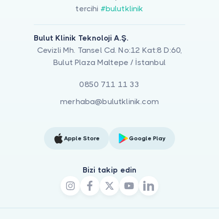
tercihi
#bulutklinik
Bulut Klinik Teknoloji A.Ş.
Cevizli Mh. Tansel Cd. No:12 Kat:8 D:60,
Bulut Plaza Maltepe / İstanbul
0850 711 11 33
merhaba@bulutklinik.com
Apple Store
Google Play
Bizi takip edin