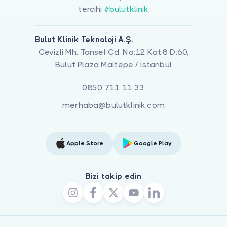
tercihi
#bulutklinik
Bulut Klinik Teknoloji A.Ş.
Cevizli Mh. Tansel Cd. No:12 Kat:8 D:60,
Bulut Plaza Maltepe / İstanbul
0850 711 11 33
merhaba@bulutklinik.com
Apple Store
Google Play
Bizi takip edin