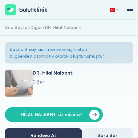
Ana Sayfa
Diğer
DR. Hilal Nalbant
Hemen Kaydol
Giriş Yap
Bu profil sayfası internete açık olan
bilgilerden otomatik olarak oluşturulmuştur.
DR. Hilal Nalbant
Diğer
Hakkımızda
Hastalar için
Doktorlar için
HİLAL NALBANT siz misiniz?
Randevu Al
Soru Sor