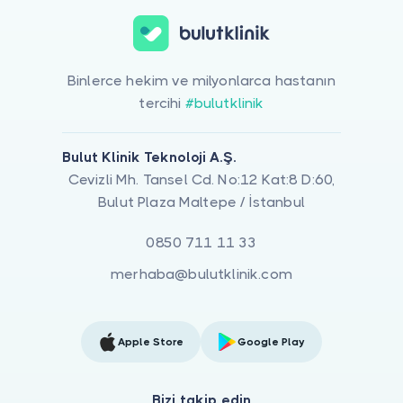
Binlerce hekim ve milyonlarca hastanın
tercihi
#bulutklinik
Bulut Klinik Teknoloji A.Ş.
Cevizli Mh. Tansel Cd. No:12 Kat:8 D:60,
Bulut Plaza Maltepe / İstanbul
0850 711 11 33
merhaba@bulutklinik.com
Apple Store
Google Play
Bizi takip edin