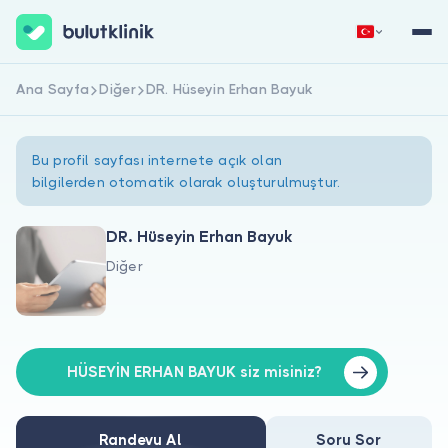
Ana Sayfa
Diğer
DR. Hüseyin Erhan Bayuk
Hemen Kaydol
Giriş Yap
Bu profil sayfası internete açık olan
bilgilerden otomatik olarak oluşturulmuştur.
DR. Hüseyin Erhan Bayuk
Diğer
Hakkımızda
Hastalar için
Doktorlar için
HÜSEYİN ERHAN BAYUK siz misiniz?
Randevu Al
Soru Sor