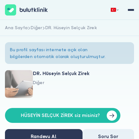
Ana Sayfa
Diğer
DR. Hüseyin Selçuk Zirek
Hemen Kaydol
Giriş Yap
Bu profil sayfası internete açık olan
bilgilerden otomatik olarak oluşturulmuştur.
DR. Hüseyin Selçuk Zirek
Diğer
Hakkımızda
Hastalar için
Doktorlar için
HÜSEYİN SELÇUK ZİREK siz misiniz?
Randevu Al
Soru Sor