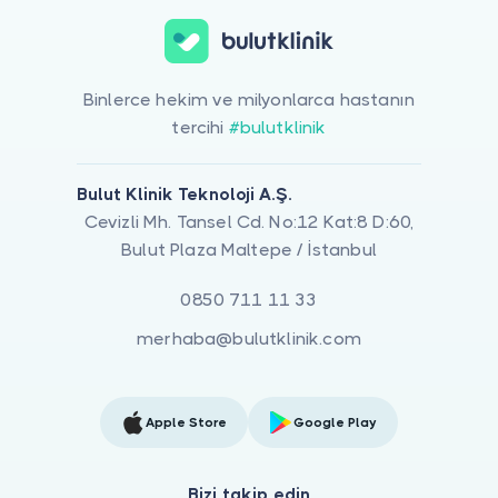
Binlerce hekim ve milyonlarca hastanın
tercihi
#bulutklinik
Bulut Klinik Teknoloji A.Ş.
Cevizli Mh. Tansel Cd. No:12 Kat:8 D:60,
Bulut Plaza Maltepe / İstanbul
0850 711 11 33
merhaba@bulutklinik.com
Apple Store
Google Play
Bizi takip edin