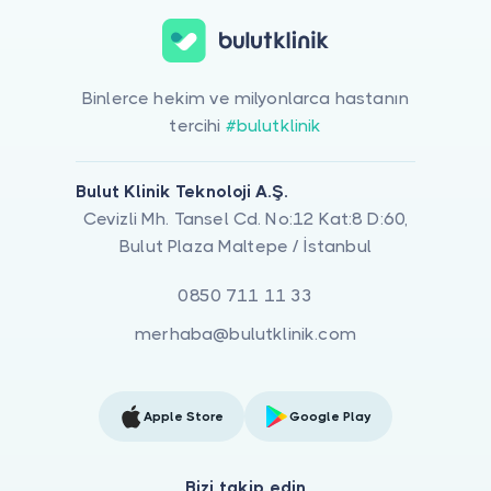
Binlerce hekim ve milyonlarca hastanın
tercihi
#bulutklinik
Bulut Klinik Teknoloji A.Ş.
Cevizli Mh. Tansel Cd. No:12 Kat:8 D:60,
Bulut Plaza Maltepe / İstanbul
0850 711 11 33
merhaba@bulutklinik.com
Apple Store
Google Play
Bizi takip edin