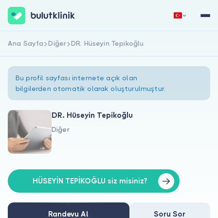
Ana Sayfa
Diğer
DR. Hüseyin Tepikoğlu
Hemen Kaydol
Giriş Yap
Bu profil sayfası internete açık olan
bilgilerden otomatik olarak oluşturulmuştur.
DR. Hüseyin Tepikoğlu
Diğer
Hakkımızda
Hastalar için
Doktorlar için
HÜSEYİN TEPİKOĞLU siz misiniz?
Randevu Al
Soru Sor